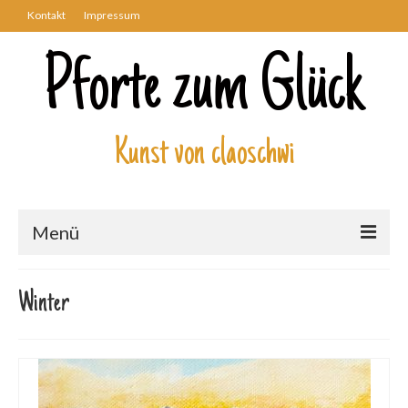
Kontakt
Impressum
Pforte zum Glück
Kunst von claoschwi
Menü
Über mich
Winter
Kunstwerke
Biblisch
Engel und Geflügelte