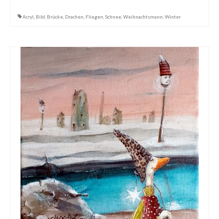
Dies & Das
Acryl
,
Bild
,
Brücke
,
Drachen
,
Fliegen
,
Schnee
,
Weihnachtsmann
,
Winter
Werkstücke
Filmchen