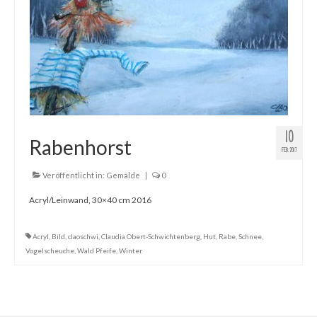
10
Rabenhorst
FEB. 2017
Veröffentlicht in:
Gemälde
|
0
Acryl/Leinwand, 30×40 cm 2016
Acryl
,
Bild
,
claoschwi
,
Claudia Obert-Schwichtenberg
,
Hut
,
Rabe
,
Schnee
,
Vogelscheuche
,
Wald Pfeife
,
Winter