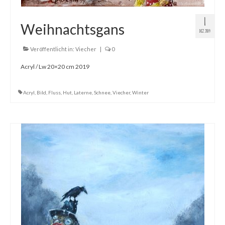
1
Weihnachtsgans
DEZ. 2019
Veröffentlicht in:
Viecher
|
0
Acryl / Lw 20×20 cm 2019
Acryl
,
Bild
,
Fluss
,
Hut
,
Laterne
,
Schnee
,
Viecher
,
Winter