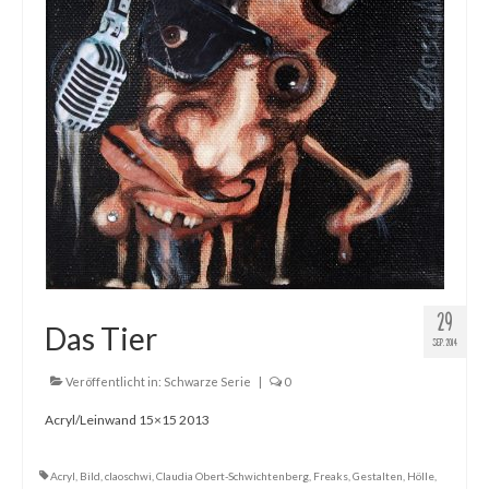
29
Das Tier
SEP. 2014
Veröffentlicht in:
Schwarze Serie
|
0
Acryl/Leinwand 15×15 2013
Acryl
,
Bild
,
claoschwi
,
Claudia Obert-Schwichtenberg
,
Freaks
,
Gestalten
,
Hölle
,