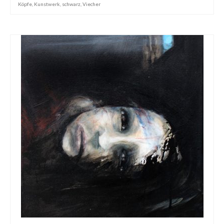
Köpfe
,
Kunstwerk
,
schwarz
,
Viecher