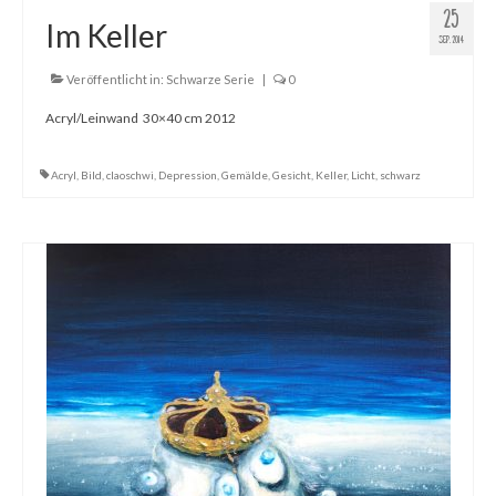
25
Im Keller
SEP. 2014
Veröffentlicht in:
Schwarze Serie
|
0
Acryl/Leinwand 30×40 cm 2012
Acryl
,
Bild
,
claoschwi
,
Depression
,
Gemälde
,
Gesicht
,
Keller
,
Licht
,
schwarz