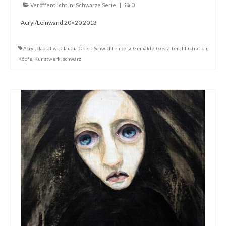
Veröffentlicht in:
Schwarze Serie
|
0
Acryl/Leinwand 20×20 2013
Acryl
,
claoschwi
,
Claudia Obert-Schwichtenberg
,
Gemälde
,
Gestalten
,
Illustration
,
Köpfe
,
Kunstwerk
,
schwarz