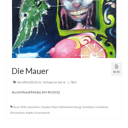
16
Die Mauer
NOV. 2014
Veröffentlicht in:
Schwarze Serie
|
0
Acryl Mixed/Media 30×40 2012
Acryl
,
Bild
,
claoschwi
,
Claudia Obert-Schwichtenberg
,
Gemälde
,
Gestalten
,
Illustration
,
Köpfe
,
Kunstwerk