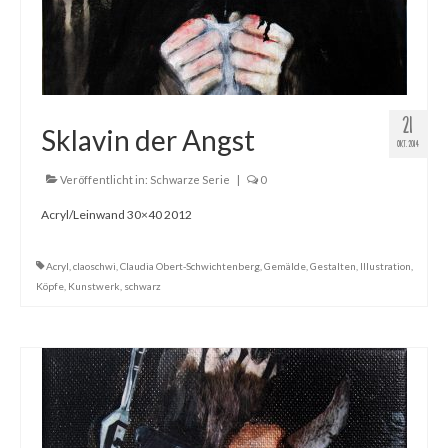
21
Sklavin der Angst
OKT. 2014
Veröffentlicht in:
Schwarze Serie
|
0
Acryl/Leinwand 30×40 2012
Acryl
,
claoschwi
,
Claudia Obert-Schwichtenberg
,
Gemälde
,
Gestalten
,
Illustration
,
Köpfe
,
Kunstwerk
,
schwarz