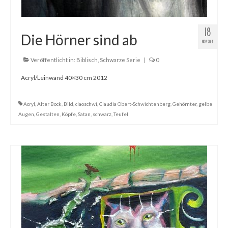
18
Die Hörner sind ab
NOV. 2014
Veröffentlicht in:
Biblisch
,
Schwarze Serie
|
0
Acryl/Leinwand 40×30 cm 2012
Acryl
,
Alter Bock
,
Bild
,
claoschwi
,
Claudia Obert-Schwichtenberg
,
Gehörnter
,
gelbe
Augen
,
Gestalten
,
Köpfe
,
Satan
,
schwarz
,
Teufel