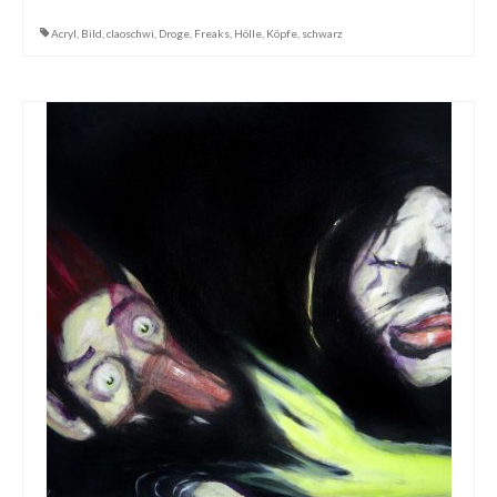
Acryl
,
Bild
,
claoschwi
,
Droge
,
Freaks
,
Hölle
,
Köpfe
,
schwarz