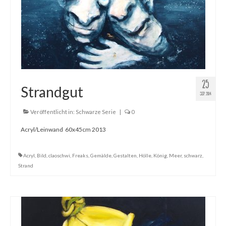
25
Strandgut
SEP. 2014
Veröffentlicht in:
Schwarze Serie
|
0
Acryl/Leinwand 60x45cm 2013
Acryl
,
Bild
,
claoschwi
,
Freaks
,
Gemälde
,
Gestalten
,
Hölle
,
König
,
Meer
,
schwarz
,
Strand