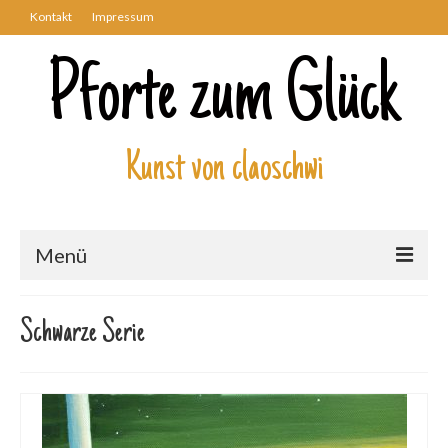
Kontakt
Impressum
Pforte zum Glück
Kunst von claoschwi
Menü
Über mich
Schwarze Serie
Kunstwerke
Biblisch
Engel und Geflügelte