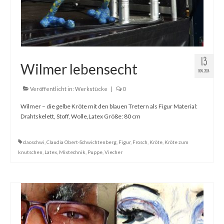
13
Wilmer lebensecht
NOV. 2014
Veröffentlicht in:
Werkstücke
|
0
Wilmer – die gelbe Kröte mit den blauen Tretern als Figur Material:
Drahtskelett, Stoff, Wolle,Latex Größe: 80 cm
claoschwi
,
Claudia Obert-Schwichtenberg
,
Figur
,
Frosch
,
Kröte
,
Kröte zum
knutschen
,
Latex
,
Mixtechnik
,
Puppe
,
Viecher