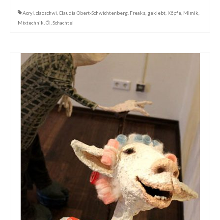
Acryl
,
claoschwi
,
Claudia Obert-Schwichtenberg
,
Freaks
,
geklebt
,
Köpfe
,
Mimik
,
Mixtechnik
,
Öl
,
Schachtel