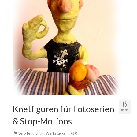
Gemälde
Geschnitzte
Gezeichnete
Köpfe
Märchen
Schwarze Serie
Viecher
Illustrationen
13
Knetfiguren für Fotoserien
Comic, Figuren & Stories
NOV. 2014
& Stop-Motions
Kinderbücher
Designs
Veröffentlicht in:
Werkstücke
|
0