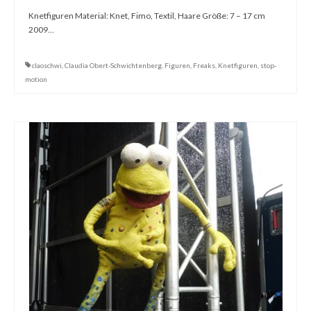
Knetfiguren Material: Knet, Fimo, Textil, Haare Größe: 7 – 17 cm
Dies & Das
2009…
Werkstücke
claoschwi
,
Claudia Obert-Schwichtenberg
,
Figuren
,
Freaks
,
Knetfiguren
,
stop-
Filmchen
motion