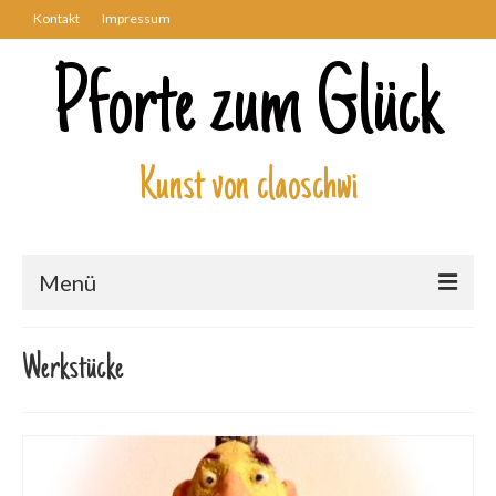
Kontakt
Impressum
Pforte zum Glück
Kunst von claoschwi
Menü
Über mich
Werkstücke
Kunstwerke
Biblisch
Engel und Geflügelte