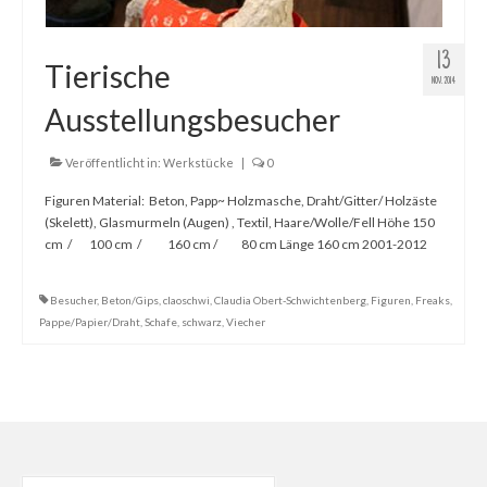
13
Tierische
NOV. 2014
Ausstellungsbesucher
Veröffentlicht in:
Werkstücke
|
0
Figuren Material: Beton, Papp~ Holzmasche, Draht/Gitter/ Holzäste
(Skelett), Glasmurmeln (Augen) , Textil, Haare/Wolle/Fell Höhe 150
cm / 100 cm / 160 cm / 80 cm Länge 160 cm 2001-2012
Besucher
,
Beton/Gips
,
claoschwi
,
Claudia Obert-Schwichtenberg
,
Figuren
,
Freaks
,
Pappe/Papier/Draht
,
Schafe
,
schwarz
,
Viecher
Suche