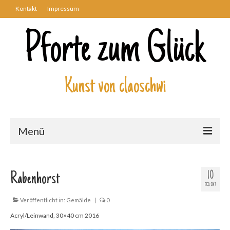
Kontakt
Impressum
Pforte zum Glück
Kunst von claoschwi
Menü
Über mich
10
Rabenhorst
Kunstwerke
FEB. 2017
Biblisch
Veröffentlicht in:
Gemälde
|
0
Acryl/Leinwand, 30×40 cm 2016
Engel und Geflügelte