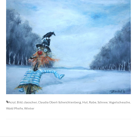
Gemälde
Geschnitzte
Gezeichnete
Köpfe
Märchen
Schwarze Serie
Viecher
Illustrationen
Acryl
,
Bild
,
claoschwi
,
Claudia Obert-Schwichtenberg
,
Hut
,
Rabe
,
Schnee
,
Vogelscheuche
,
Comic, Figuren & Stories
Wald Pfeife
,
Winter
Kinderbücher
Designs