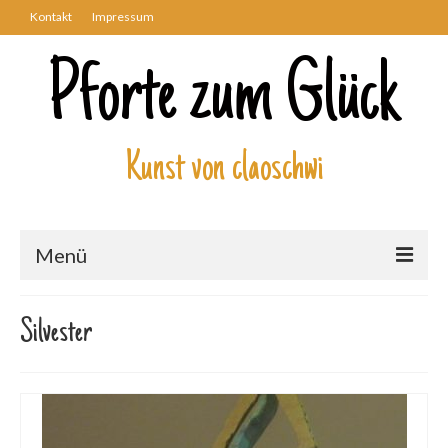
Kontakt
Impressum
Pforte zum Glück
Kunst von claoschwi
Menü
Über mich
Silvester
Kunstwerke
Biblisch
Engel und Geflügelte