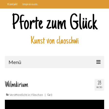
Kontakt
Impressum
Pforte zum Glück
Kunst von claoschwi
Menü
Über mich
28
Wilmdirium
Kunstwerke
MAI 2015
Biblisch
Veröffentlicht in:
Filmchen
|
0
Engel und Geflügelte