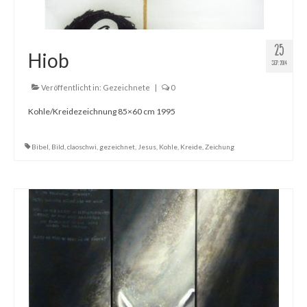
25
Hiob
SEP. 2014
Veröffentlicht in:
Gezeichnete
|
0
Kohle/Kreidezeichnung 85×60 cm 1995
Bibel
,
Bild
,
claoschwi
,
gezeichnet
,
Jesus
,
Kohle
,
Kreide
,
Zeichung