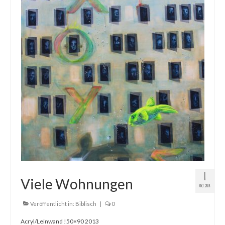
1
Viele Wohnungen
OKT. 2014
Veröffentlicht in:
Biblisch
|
0
Acryl/Leinwand !50×90 2013