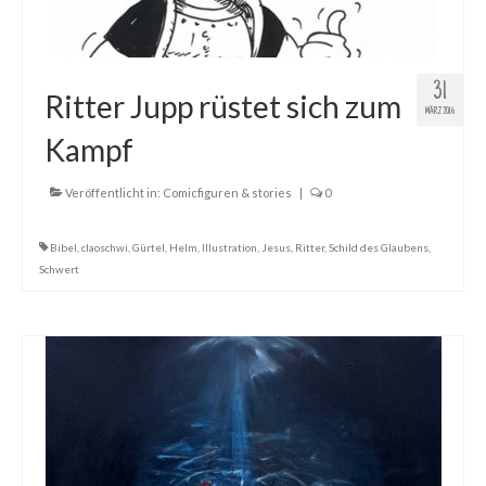
31
Ritter Jupp rüstet sich zum
MÄRZ 2016
Kampf
Veröffentlicht in:
Comicfiguren & stories
|
0
Bibel
,
claoschwi
,
Gürtel
,
Helm
,
Illustration
,
Jesus
,
Ritter
,
Schild des Glaubens
,
Schwert