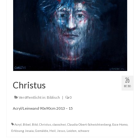
26
Christus
OKT. 2015
Veröffentlicht in:
Biblisch
|
0
Acryl/Leinwand 90x90cm 2013 – 15
Acryl
,
Bibel
,
Bild
,
Christus
,
claoschwi
,
Claudia Obert-Schwichtenberg
,
Ecce Homo
,
Erlösung Jesaia
,
Gemälde
,
Heil
,
Jesus
,
Leiden
,
schwarz