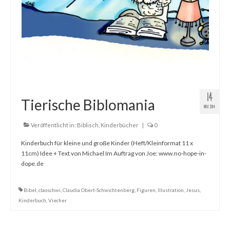
14
Tierische Biblomania
NOV. 2014
Veröffentlicht in:
Biblisch
,
Kinderbücher
|
0
Kinderbuch für kleine und große Kinder (Heft/Kleinformat 11 x
11cm) Idee + Text von Michael Im Auftrag von Joe: www.no-hope-in-
dope.de
Bibel
,
claoschwi
,
Claudia Obert-Schwichtenberg
,
Figuren
,
Illustration
,
Jesus
,
Kinderbuch
,
Viecher