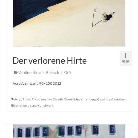
1
Der verlorene Hirte
OKT. 2014
Veröffentlicht in:
Biblisch
|
0
Acryl/Leinwand 90×150 2012
Acryl
,
Bibel
,
Bild
,
claoschwi
,
Claudia Obert-Schwichtenberg
,
Gemälde
,
Gestalten
,
Illustration
,
Jesus
,
Kunstwerk