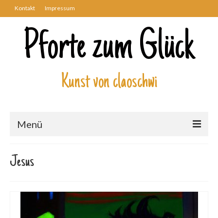
Kontakt
Impressum
Pforte zum Glück
Kunst von claoschwi
Menü
Über mich
Jesus
Kunstwerke
Biblisch
Engel und Geflügelte