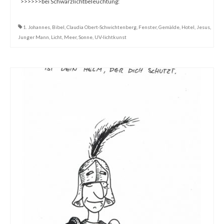
>>>>>>bei Schwarzlichtbeleuchtung:
Dies & Das
1. Johannes
,
Bibel
,
Claudia Obert-Schwichtenberg
,
Fenster
,
Gemälde
,
Hotel
,
Jesus
,
Werkstücke
Junger Mann
,
Licht
,
Meer
,
Sonne
,
UV-lichtkunst
Filmchen