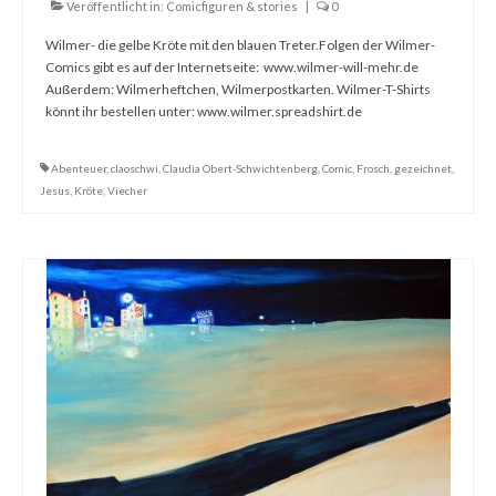
Veröffentlicht in:
Comicfiguren & stories
|
0
Wilmer- die gelbe Kröte mit den blauen Treter.Folgen der Wilmer-
Comics gibt es auf der Internetseite: www.wilmer-will-mehr.de
Außerdem: Wilmerheftchen, Wilmerpostkarten. Wilmer-T-Shirts
könnt ihr bestellen unter: www.wilmer.spreadshirt.de
Abenteuer
,
claoschwi
,
Claudia Obert-Schwichtenberg
,
Comic
,
Frosch
,
gezeichnet
,
Jesus
,
Kröte
,
Viecher