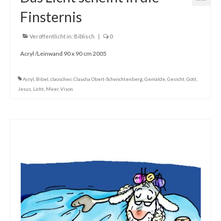
Finsternis
Veröffentlicht in:
Biblisch
|
0
Acryl /Leinwand 90 x 90 cm 2005
Acryl
,
Bibel
,
claoschwi
,
Claudia Obert-Schwichtenberg
,
Gemälde
,
Gesicht
,
Gott
,
Jesus
,
Licht
,
Meer
,
Vison