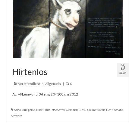
25
Hirtenlos
SEP. 2014
Veröffentlicht in:
Allgemein
|
0
Acryl/Leinwand 3-teilig 20×100 cm 2012
Acryl
,
Allegorie
,
Bibel
,
Bild
,
claoschwi
,
Gemälde
,
Jesus
,
Kunstwerk
,
Licht
,
Schafe
,
schwarz