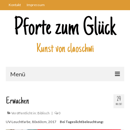
Kontakt
Impressum
Pforte zum Glück
Kunst von claoschwi
Menü
Über mich
29
Erwachen
Kunstwerke
NOV. 2017
Biblisch
Veröffentlicht in:
Biblisch
|
0
UV-Leuchtfarbe, 80x60cm, 2017
Bei Tageslichtbeleuchtung:
Engel und Geflügelte