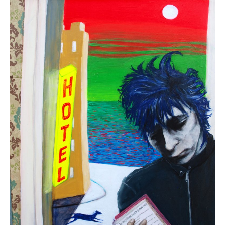
Gemälde
Geschnitzte
Gezeichnete
Köpfe
Märchen
Schwarze Serie
Viecher
Illustrationen
Comic, Figuren & Stories
Kinderbücher
Designs