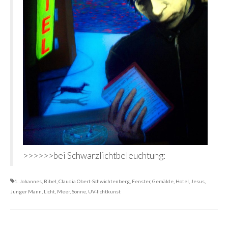
>>>>>>bei Schwarzlichtbeleuchtung:
1. Johannes
,
Bibel
,
Claudia Obert-Schwichtenberg
,
Fenster
,
Gemälde
,
Hotel
,
Jesus
,
Junger Mann
,
Licht
,
Meer
,
Sonne
,
UV-lichtkunst