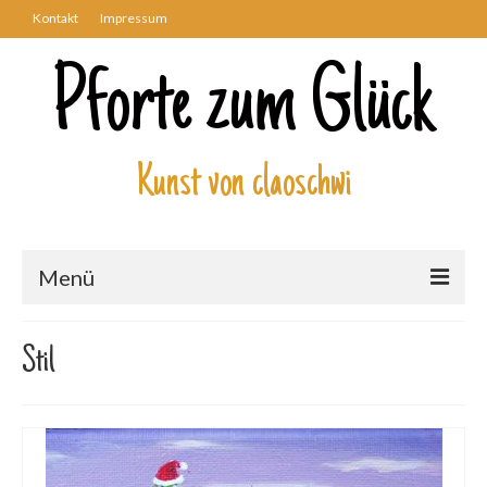
Kontakt
Impressum
Pforte zum Glück
Kunst von claoschwi
Menü
Über mich
Stil
Kunstwerke
Biblisch
Engel und Geflügelte