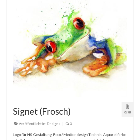
Gemälde
Geschnitzte
Gezeichnete
Köpfe
Märchen
Schwarze Serie
Viecher
Illustrationen
16
Signet (Frosch)
Comic, Figuren & Stories
NOV. 2014
Kinderbücher
Veröffentlicht in:
Designs
|
0
Logo für HS-Gestaltung, Foto / Mediendesign Technik: Aquarellfarbe
Designs