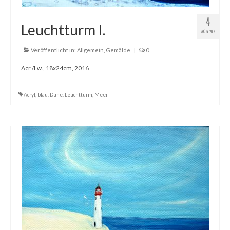
4
Leuchtturm I.
AUG. 2016
Veröffentlicht in:
Allgemein
,
Gemälde
|
0
Acr./Lw., 18x24cm, 2016
Acryl
,
blau
,
Düne
,
Leuchtturm
,
Meer