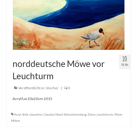
20
norddeutsche Möwe vor
FEB. 2016
Leuchturm
Veröffentlicht in:
Viecher
|
0
Acryl/Lw 20x20cm 2015
Acryl
,
Bild
,
claoschwi
,
Claudia Obert-Schwichtenberg
,
Düne
,
Leuchtturm
,
Meer
,
Möwe