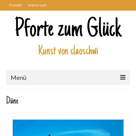
Kontakt
Impressum
Pforte zum Glück
Kunst von claoschwi
Menü
Über mich
Düne
Kunstwerke
Biblisch
Engel und Geflügelte