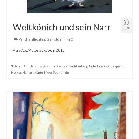
20
Weltkönich und sein Narr
FEB. 2016
Veröffentlicht in:
Gemälde
|
0
Acryl/Lw/Platte 25x75cm 2015
Acryl
,
Bild
,
claoschwi
,
Claudia Obert-Schwichtenberg
,
Erde
,
Freaks
,
Griesgram
,
Hocker
,
Hofnarr
,
König
,
Meer
,
Strandhuhn