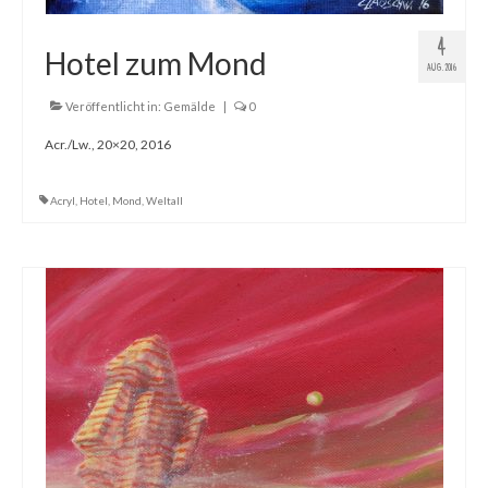
4
Hotel zum Mond
AUG. 2016
Veröffentlicht in:
Gemälde
|
0
Acr./Lw., 20×20, 2016
Acryl
,
Hotel
,
Mond
,
Weltall