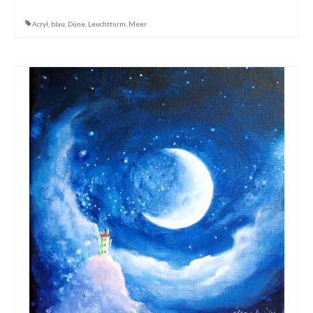
Dies & Das
Acryl
,
blau
,
Düne
,
Leuchtturm
,
Meer
Werkstücke
Filmchen