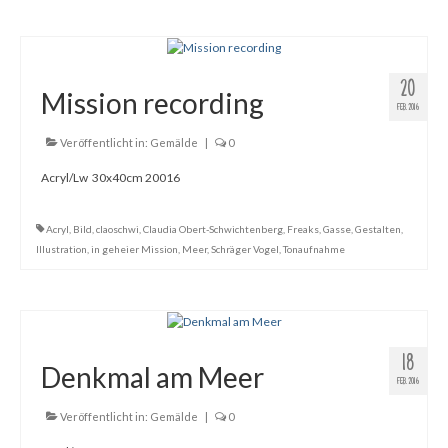
20
Mission recording
FEB. 2016
Veröffentlicht in:
Gemälde
|
0
Acryl/Lw 30x40cm 20016
Acryl
,
Bild
,
claoschwi
,
Claudia Obert-Schwichtenberg
,
Freaks
,
Gasse
,
Gestalten
,
Illustration
,
in geheier Mission
,
Meer
,
Schräger Vogel
,
Tonaufnahme
18
Denkmal am Meer
FEB. 2016
Veröffentlicht in:
Gemälde
|
0