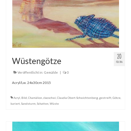
20
Wüstengötze
FEB. 2016
Veröffentlicht in:
Gemälde
|
0
Acryl/Lw. 24x30cm 2015
Acryl
,
Bild
,
Chamälion
,
claoschwi
,
Claudia Obert-Schwichtenberg
,
gestreift
,
Götze
,
kariert
,
Sandsturm
,
Schatten
,
Wüste