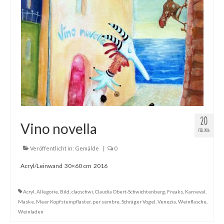
20
Vino novella
FEB. 2016
Veröffentlicht in:
Gemälde
|
0
Acryl/Leinwand 30×60 cm 2016
Acryl
,
Allegorie
,
Bild
,
claoschwi
,
Claudia Obert-Schwichtenberg
,
Freaks
,
Karneval
,
Maske
,
Meer Kopfsteinpflaster
,
per sembre
,
Schräger Vogel
,
Venezia
,
Weinflasche
,
Weinladen