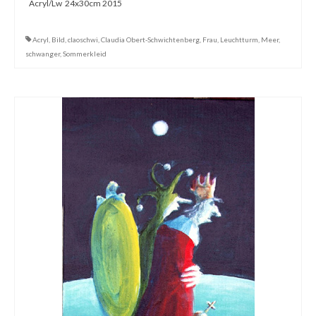
Acryl/Lw 24x30cm 2015
Acryl
,
Bild
,
claoschwi
,
Claudia Obert-Schwichtenberg
,
Frau
,
Leuchtturm
,
Meer
,
schwanger
,
Sommerkleid