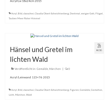
Acryl/Lw 18x24cm 2015
Acryl
,
Bild
,
claoschwi
,
Claudia Obert-Schwichtenberg
,
Denkmal
,
ewiger Gott
,
Flügel
,
Tauben Meer Roter Himmel
26
Hänsel und Gretel im
MAI 2015
lichten Wald
Veröffentlicht in:
Gemälde
,
Märchen
|
0
Acryl /Leinwand 115×76 2015
Acryl
,
Bild
,
claoschwi
,
Claudia Obert-Schwichtenberg
,
Figuren
,
Gemälde
,
Gestalten
,
Licht
,
Märchen
,
Wald