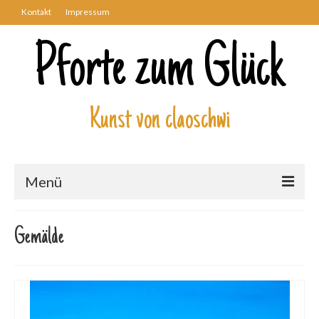
Kontakt
Impressum
Pforte zum Glück
Kunst von claoschwi
Menü
Über mich
Gemälde
Kunstwerke
Biblisch
Engel und Geflügelte