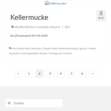
18
Kellermucke
NOV. 2014
Veröffentlicht in:
Gemälde
,
Viecher
|
0
Acryl/Leinwand 45×93 2000
Acryl
,
Band
,
Bild
,
claoschwi
,
Claudia Obert-Schwichtenberg
,
Figuren
,
Freaks
,
Gestalten
,
Kellergewölbe
,
Mucke
,
Untergrund
,
Viecher
Beitragsnavigation
«
1
2
3
4
5
6
»
Suche
nach: