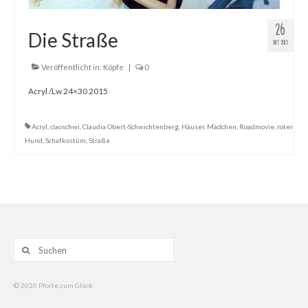
26
Die Straße
OKT. 2015
Veröffentlicht in:
Köpfe
|
0
Acryl /Lw 24×30 2015
Acryl
,
claoschwi
,
Claudia Obert-Schwichtenberg
,
Häuser
,
Mädchen
,
Roadmovie
,
roter
Hund
,
Schafkostüm
,
Straße
Suche
nach:
© 2026 Pforte zum Glück