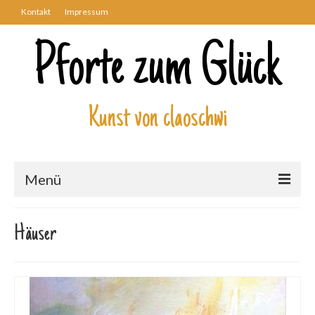
Kontakt
Impressum
Pforte zum Glück
Kunst von claoschwi
Menü
Über mich
Häuser
Kunstwerke
Biblisch
Engel und Geflügelte