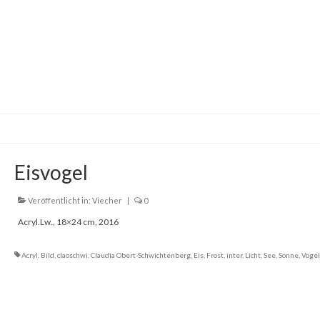
Eisvogel
Veröffentlicht in:
Viecher
|
0
Acryl.Lw., 18×24 cm, 2016
Acryl
,
Bild
,
claoschwi
,
Claudia Obert-Schwichtenberg
,
Eis
,
Frost
,
inter
,
Licht
,
See
,
Sonne
,
Vogel