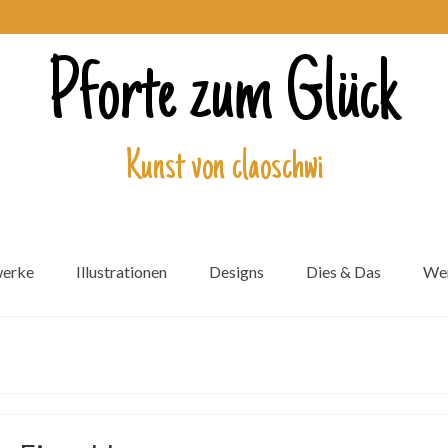
Pforte zum Glück
Kunst von claoschwi
werke
Illustrationen
Designs
Dies & Das
Wer