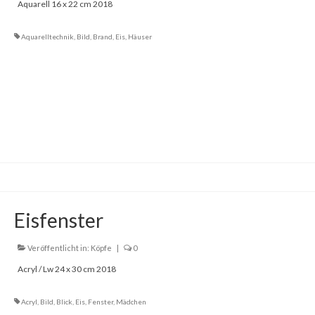
Aquarell 16 x 22 cm 2018
Aquarelltechnik
,
Bild
,
Brand
,
Eis
,
Häuser
Eisfenster
Veröffentlicht in:
Köpfe
|
0
Acryl / Lw 24 x 30 cm 2018
Acryl
,
Bild
,
Blick
,
Eis
,
Fenster
,
Mädchen