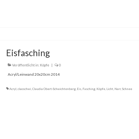
Eisfasching
Veröffentlicht in:
Köpfe
|
0
Acryl/Leinwand 20x20cm 2014
Acryl
,
claoschwi
,
Claudia Obert-Schwichtenberg
,
Eis
,
Fasching
,
Köpfe
,
Licht
,
Narr
,
Schnee