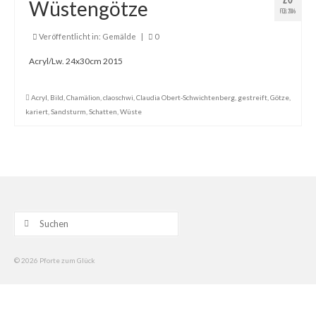
Wüstengötze
FEB. 2016
Gemälde
Veröffentlicht in:
Gemälde
|
0
Geschnitzte
Acryl/Lw. 24x30cm 2015
Gezeichnete
Acryl
,
Bild
,
Chamälion
,
claoschwi
,
Claudia Obert-Schwichtenberg
,
gestreift
,
Götze
,
Köpfe
kariert
,
Sandsturm
,
Schatten
,
Wüste
Märchen
Schwarze Serie
Viecher
Suche
Illustrationen
nach:
Comic, Figuren & Stories
© 2026 Pforte zum Glück
Kinderbücher
Designs