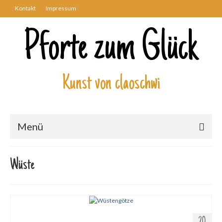
Kontakt
Impressum
Pforte zum Glück
Kunst von claoschwi
Menü
Über mich
Wüste
Kunstwerke
Biblisch
Engel und Geflügelte
20