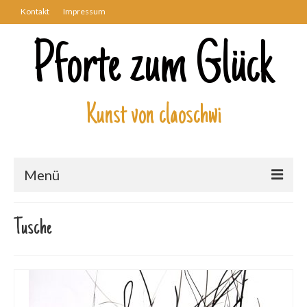
Kontakt
Impressum
Pforte zum Glück
Kunst von claoschwi
Menü
Über mich
Tusche
Kunstwerke
Biblisch
Engel und Geflügelte