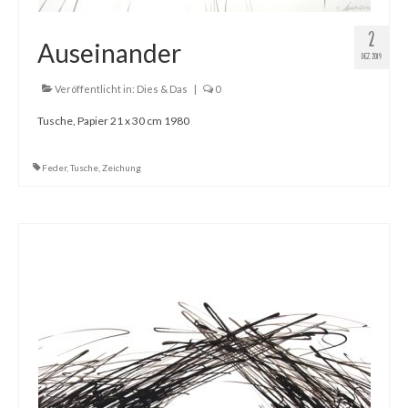
2
Auseinander
DEZ. 2019
Veröffentlicht in:
Dies & Das
|
0
Tusche, Papier 21 x 30 cm 1980
Feder
,
Tusche
,
Zeichung