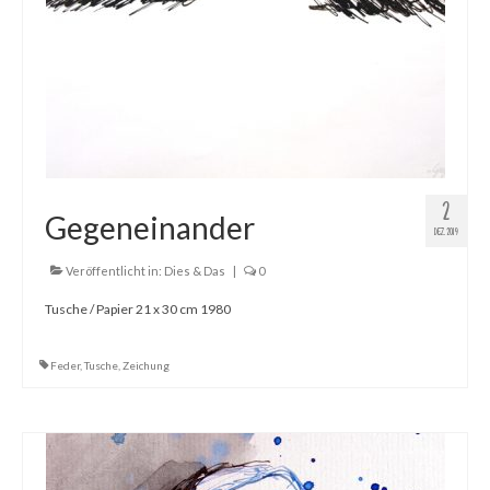
2
Gegeneinander
DEZ. 2019
Veröffentlicht in:
Dies & Das
|
0
Tusche / Papier 21 x 30 cm 1980
Feder
,
Tusche
,
Zeichung