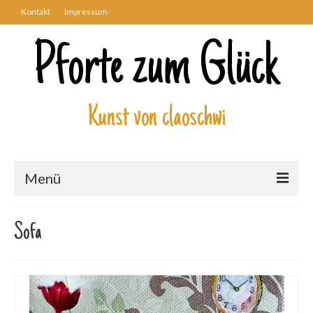
Kontakt
Impressum
Pforte zum Glück
Kunst von claoschwi
Menü
Über mich
Sofa
Kunstwerke
Biblisch
Engel und Geflügelte