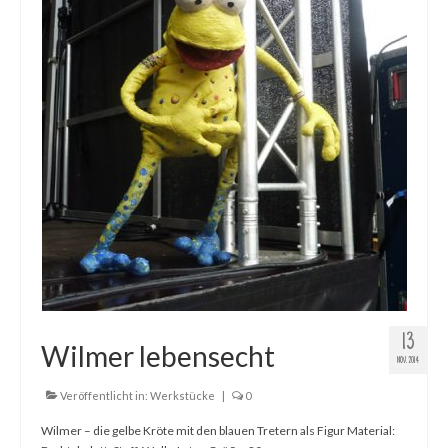
Gemälde
Geschnitzte
Gezeichnete
Köpfe
Märchen
Schwarze Serie
Viecher
Illustrationen
13
Wilmer lebensecht
Comic, Figuren & Stories
NOV. 2014
Kinderbücher
Veröffentlicht in:
Werkstücke
|
0
Wilmer – die gelbe Kröte mit den blauen Tretern als Figur Material:
Designs