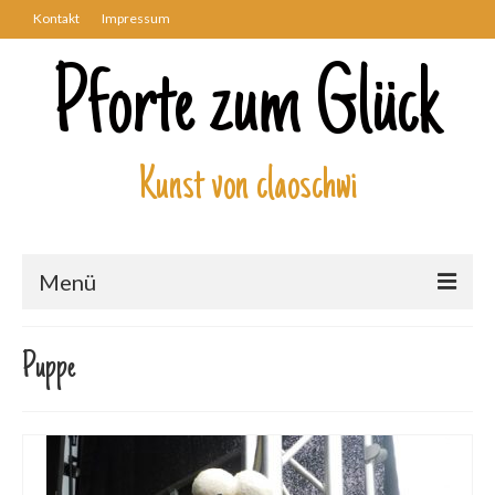
Kontakt
Impressum
Pforte zum Glück
Kunst von claoschwi
Menü
Über mich
Puppe
Kunstwerke
Biblisch
Engel und Geflügelte