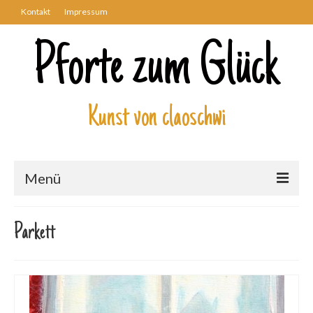
Kontakt
Impressum
Pforte zum Glück
Kunst von claoschwi
Menü
Über mich
Parkett
Kunstwerke
Biblisch
Engel und Geflügelte