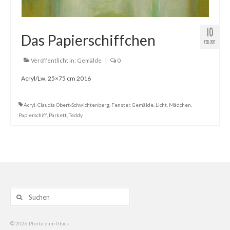
10
Das Papierschiffchen
FEB. 2017
Veröffentlicht in:
Gemälde
|
0
Acryl/Lw. 25×75 cm 2016
Acryl
,
Claudia Obert-Schwichtenberg
,
Fenster
,
Gemälde
,
Licht
,
Mädchen
,
Papierschiff
,
Parkett
,
Teddy
Suche
nach:
© 2026 Pforte zum Glück