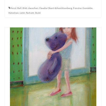
Dies & Das
Acryl
,
Ball
,
Bild
,
claoschwi
,
Claudia Obert-Schwichtenberg
,
Fenster
,
Gemälde
,
Kätzchen
,
Licht
,
Parkett
,
Stuhl
Werkstücke
Filmchen