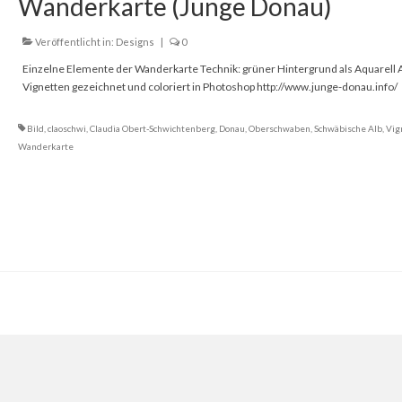
Wanderkarte (Junge Donau)
Veröffentlicht in:
Designs
|
0
Einzelne Elemente der Wanderkarte Technik: grüner Hintergrund als Aquarell 
Vignetten gezeichnet und coloriert in Photoshop http://www.junge-donau.inf
Bild
,
claoschwi
,
Claudia Obert-Schwichtenberg
,
Donau
,
Oberschwaben
,
Schwäbische Alb
,
Vig
Wanderkarte