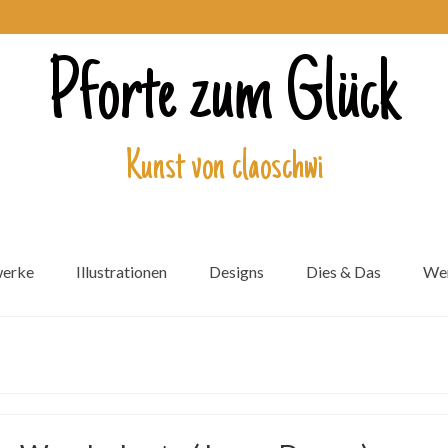
Pforte zum Glück
Kunst von claoschwi
werke
Illustrationen
Designs
Dies & Das
Wer