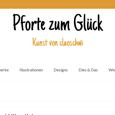
Pforte zum Glück
Kunst von claoschwi
werke
Illustrationen
Designs
Dies & Das
Wer