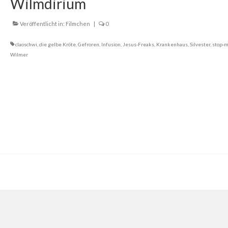
Wilmdirium
Veröffentlicht in:
Filmchen
|
0
claoschwi
,
die gelbe Kröte
,
Gefroren
,
Infusion
,
Jesus-Freaks
,
Krankenhaus
,
Silvester
,
stop-m
Wilmer