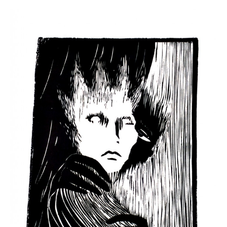
Gemälde
Geschnitzte
Gezeichnete
Köpfe
Märchen
Schwarze Serie
Viecher
Illustrationen
Comic, Figuren & Stories
Kinderbücher
Designs