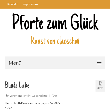
Kontakt
Impressum
Pforte zum Glück
Kunst von claoschwi
Menü
Über mich
12
Blinde Liebe
Kunstwerke
SEP. 2014
Biblisch
Veröffentlicht in:
Geschnitzte
|
0
Holzschnitt/Druck auf Japanpapier 52×37 cm
Engel und Geflügelte
1997