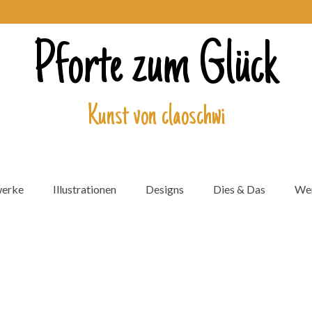
Pforte zum Glück
Kunst von claoschwi
werke
Illustrationen
Designs
Dies & Das
Wer