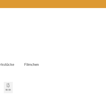
kstücke
Filmchen
13
NOV. 2014