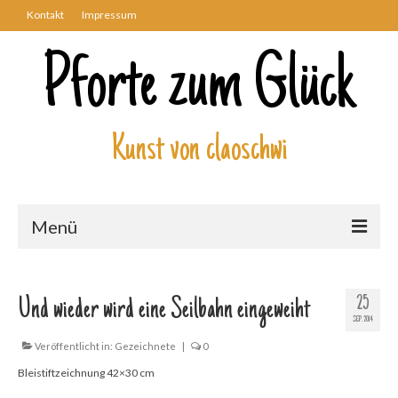
Kontakt
Impressum
Pforte zum Glück
Kunst von claoschwi
Menü
Über mich
25
Und wieder wird eine Seilbahn eingeweiht
Kunstwerke
SEP. 2014
Biblisch
Veröffentlicht in:
Gezeichnete
|
0
Bleistiftzeichnung 42×30 cm
Engel und Geflügelte