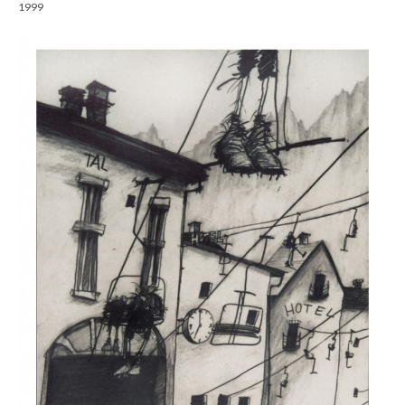
1999
Gemälde
Geschnitzte
Gezeichnete
Köpfe
Märchen
Schwarze Serie
Viecher
Illustrationen
Comic, Figuren & Stories
Kinderbücher
Designs