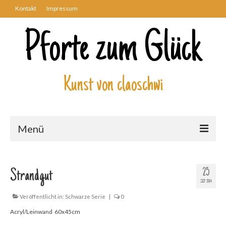
Kontakt
Impressum
Pforte zum Glück
Kunst von claoschwi
Menü
Über mich
25
Strandgut
Kunstwerke
SEP. 2014
Biblisch
Veröffentlicht in:
Schwarze Serie
|
0
Acryl/Leinwand 60x45cm
Engel und Geflügelte