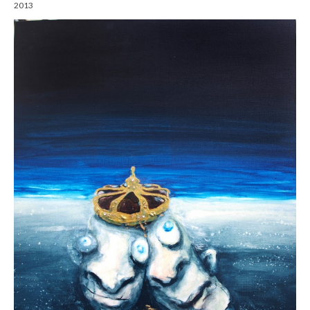
2013
Gemälde
Geschnitzte
Gezeichnete
Köpfe
Märchen
Schwarze Serie
Viecher
Illustrationen
Comic, Figuren & Stories
Kinderbücher
Designs