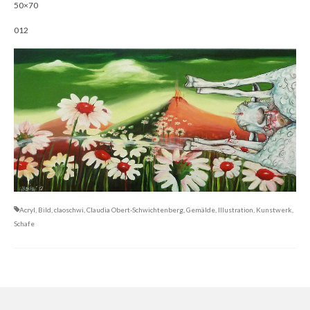
50×70
Gemälde
012
Geschnitzte
Gezeichnete
Köpfe
Märchen
Schwarze Serie
Viecher
Acryl
,
Bild
,
claoschwi
,
Claudia Obert-Schwichtenberg
,
Gemälde
,
Illustration
,
Kunstwerk
,
Illustrationen
Schafe
Comic, Figuren & Stories
Kinderbücher
Designs