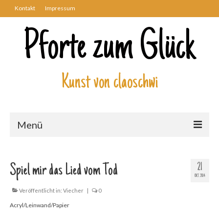
Kontakt
Impressum
Pforte zum Glück
Kunst von claoschwi
Menü
Über mich
21
Spiel mir das Lied vom Tod
Kunstwerke
OKT. 2014
Biblisch
Veröffentlicht in:
Viecher
|
0
Acryl/Leinwand/Papier
Engel und Geflügelte