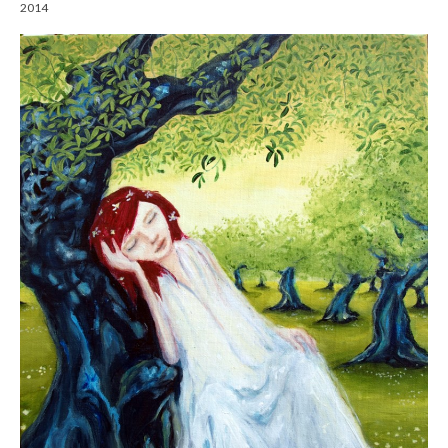
2014
Gemälde
Geschnitzte
Gezeichnete
Köpfe
Märchen
Schwarze Serie
Viecher
Illustrationen
Comic, Figuren & Stories
Kinderbücher
Designs