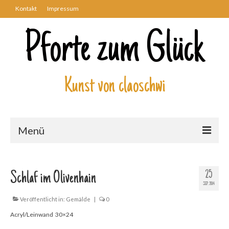
Kontakt
Impressum
Pforte zum Glück
Kunst von claoschwi
Menü
Über mich
25
Schlaf im Olivenhain
Kunstwerke
SEP. 2014
Biblisch
Veröffentlicht in:
Gemälde
|
0
Acryl/Leinwand 30×24
Engel und Geflügelte