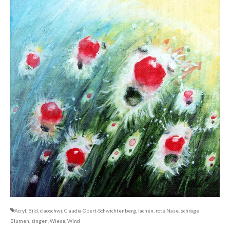
Dies & Das
Werkstücke
Filmchen
Acryl
,
Bild
,
claoschwi
,
Claudia Obert-Schwichtenberg
,
lachen
,
rote Nase
,
schräge
Blumen
,
singen
,
Wiese
,
Wind