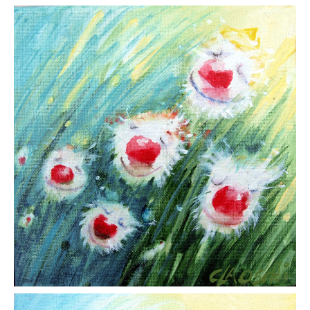
Gemälde
Geschnitzte
Gezeichnete
Köpfe
Märchen
Schwarze Serie
Viecher
Illustrationen
Comic, Figuren & Stories
Kinderbücher
Designs