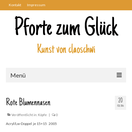
Kontakt
Impressum
Pforte zum Glück
Kunst von claoschwi
Menü
Über mich
20
Rote Blumennasen
Kunstwerke
FEB. 2016
Biblisch
Veröffentlicht in:
Köpfe
|
0
Acryl/Lw-Doppel je 15×15 2005
Engel und Geflügelte