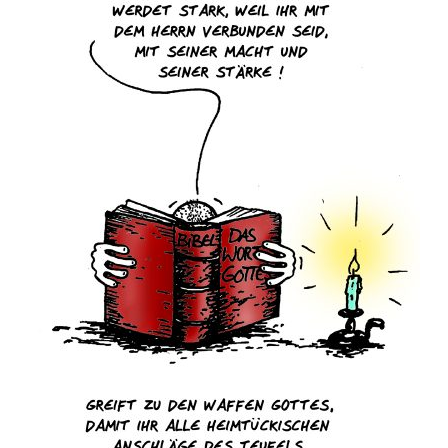
Gemälde
Geschnitzte
Gezeichnete
Köpfe
Märchen
Schwarze Serie
Viecher
Illustrationen
Comic, Figuren & Stories
Kinderbücher
Designs