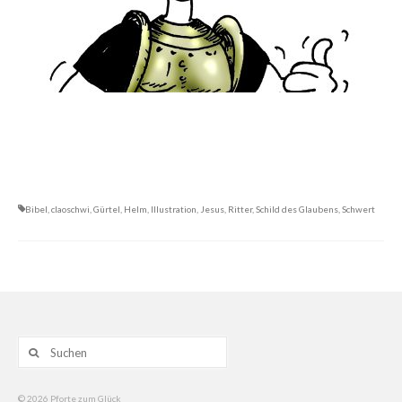
Bibel
,
claoschwi
,
Gürtel
,
Helm
,
Illustration
,
Jesus
,
Ritter
,
Schild des Glaubens
,
Schwert
Suche
nach:
© 2026 Pforte zum Glück