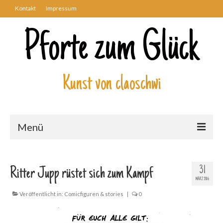
Kontakt
Impressum
Pforte zum Glück
Kunst von claoschwi
Menü
Über mich
31
Ritter Jupp rüstet sich zum Kampf
Kunstwerke
MÄRZ 2016
Biblisch
Veröffentlicht in:
Comicfiguren & stories
|
0
Engel und Geflügelte