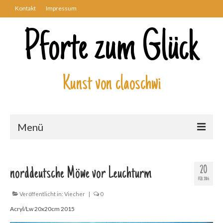
Kontakt
Impressum
Pforte zum Glück
Kunst von claoschwi
Menü
Über mich
20
norddeutsche Möwe vor Leuchturm
Kunstwerke
FEB. 2016
Biblisch
Veröffentlicht in:
Viecher
|
0
Acryl/Lw 20x20cm 2015
Engel und Geflügelte