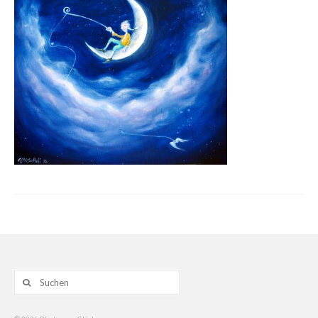
Gemälde
Geschnitzte
Gezeichnete
Köpfe
Märchen
Schwarze Serie
Viecher
Illustrationen
Comic, Figuren & Stories
Suche
Kinderbücher
nach:
Designs