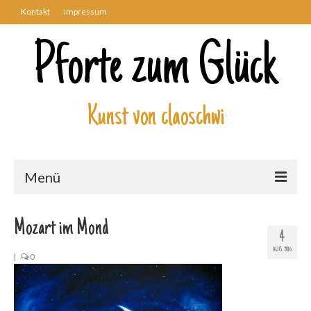
Kontakt
Impressum
Pforte zum Glück
Kunst von claoschwi
Menü
Über mich
Mozart im Mond
4
Kunstwerke
AUG. 2016
|
0
Biblisch
Engel und Geflügelte