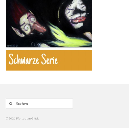
Gemälde
Geschnitzte
Gezeichnete
Köpfe
Märchen
Schwarze Serie
Viecher
Illustrationen
Suche
Comic, Figuren & Stories
nach:
Kinderbücher
© 2026 Pforte zum Glück
Designs