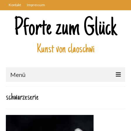
Kontakt
Impressum
Pforte zum Glück
Kunst von claoschwi
Menü
Über mich
schwarzeserie
Kunstwerke
Biblisch
Engel und Geflügelte