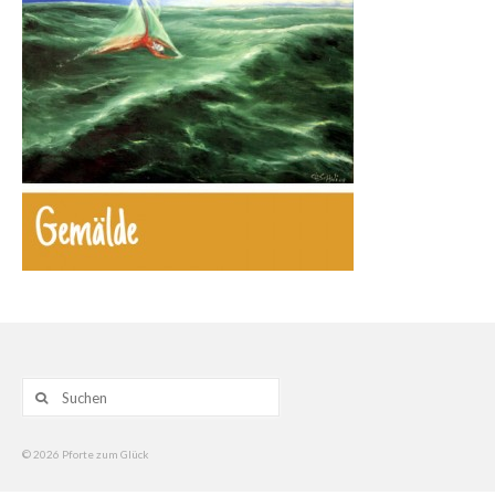
Gemälde
Geschnitzte
Gezeichnete
Köpfe
Märchen
Schwarze Serie
Viecher
Illustrationen
Suche
Comic, Figuren & Stories
nach:
Kinderbücher
© 2026 Pforte zum Glück
Designs