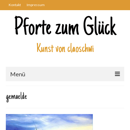
Kontakt
Impressum
Pforte zum Glück
Kunst von claoschwi
Menü
Über mich
gemaelde
Kunstwerke
Biblisch
Engel und Geflügelte