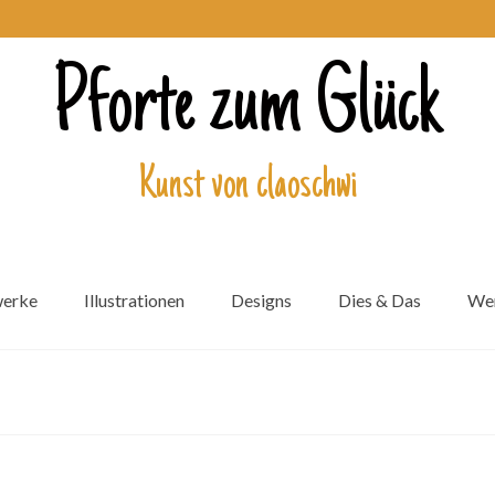
Pforte zum Glück
Kunst von claoschwi
werke
Illustrationen
Designs
Dies & Das
Wer