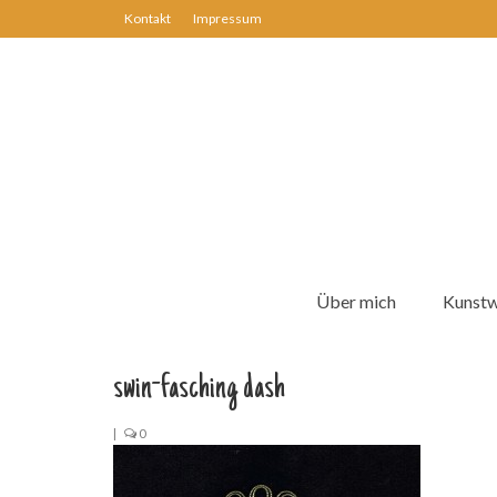
Kontakt
Impressum
Über mich
Kunst
swin-fasching dash
|
0