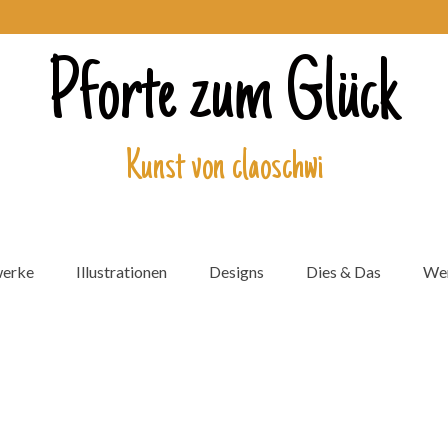
Pforte zum Glück
Kunst von claoschwi
werke
Illustrationen
Designs
Dies & Das
Wer