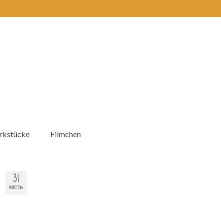
kstücke
Filmchen
31
MÄRZ 2016