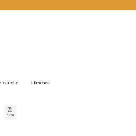
kstücke
Filmchen
25
SEP. 2014