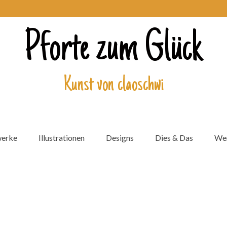
Pforte zum Glück
Kunst von claoschwi
werke
Illustrationen
Designs
Dies & Das
Wer