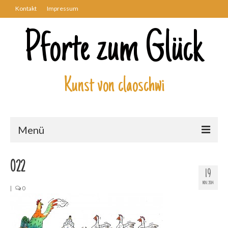
Kontakt
Impressum
Pforte zum Glück
Kunst von claoschwi
Menü
Über mich
022
19
Kunstwerke
NOV. 2014
|
0
Biblisch
Engel und Geflügelte