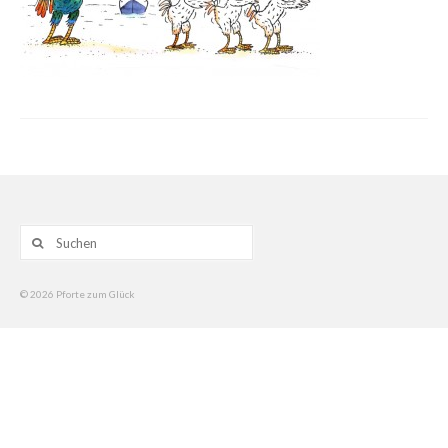
Gemälde
Geschnitzte
Gezeichnete
Köpfe
Märchen
Schwarze Serie
Suche
nach:
Viecher
© 2026 Pforte zum Glück
Illustrationen
Comic, Figuren & Stories
Kinderbücher
Designs