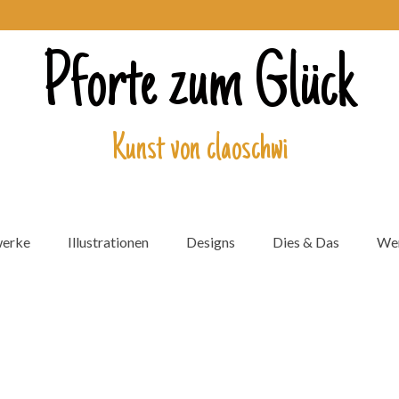
Pforte zum Glück
Kunst von claoschwi
werke
Illustrationen
Designs
Dies & Das
Wer