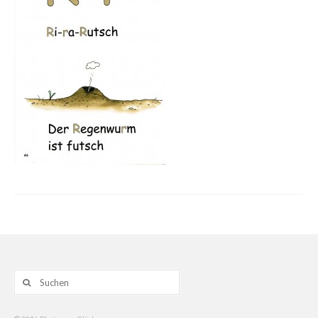
Gemälde
Geschnitzte
Gezeichnete
Köpfe
Märchen
Schwarze Serie
Viecher
Illustrationen
Comic, Figuren & Stories
Suche
Kinderbücher
nach:
Designs