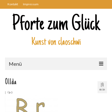
Kontakt
Impressum
Pforte zum Glück
Kunst von claoschwi
Menü
Über mich
011da
19
Kunstwerke
NOV. 2014
|
0
Biblisch
Engel und Geflügelte